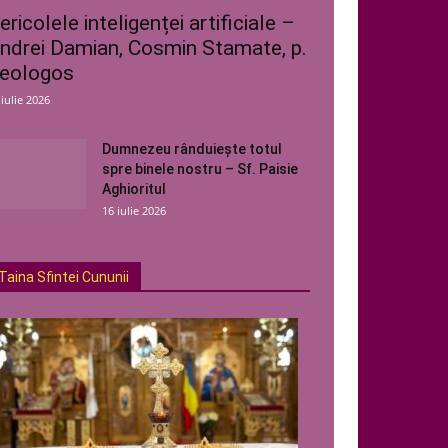
ericolele inteligenței artificiale –
ndrei Damian, Cosmin Stamate, p.
eologos
 iulie 2026
Dumnezeu rânduiește totul
spre binele nostru – Sf. Paisie
Aghioritul
16 iulie 2026
Taina Sfintei Cununii