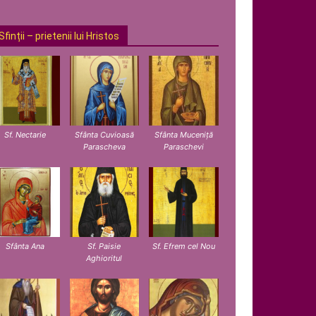
Sfinții – prietenii lui Hristos
Sf. Nectarie
Sfânta Cuvioasă
Sfânta Muceniță
Parascheva
Paraschevi
Sfânta Ana
Sf. Paisie
Sf. Efrem cel Nou
Aghioritul