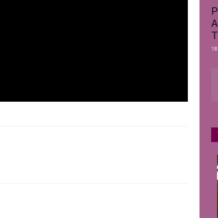
P
A
T
18