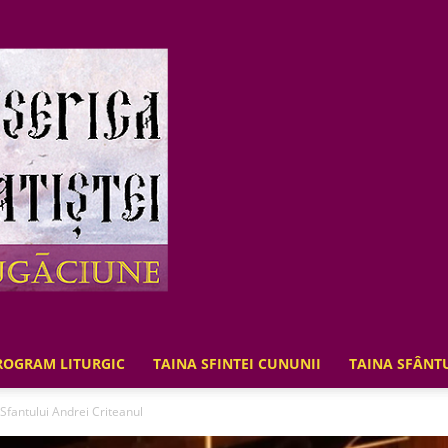
ROGRAM LITURGIC
TAINA SFINTEI CUNUNII
TAINA SFÂNT
Biserica
Sfantului Andrei Criteanul