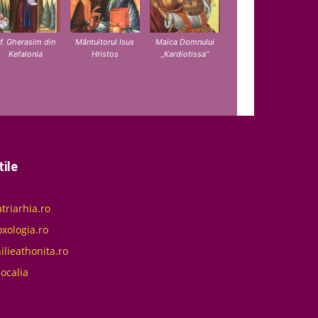
f. Gherasim din
Mântuitorul Isus
Maica Domnului
Kefalonia
Hristos
„Kardiotissa”
tile
triarhia.ro
xologia.ro
ilieathonita.ro
localia