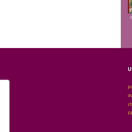
S
U
pa
do
ch
Fi