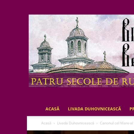
ACASĂ
LIVADA DUHOVNICEASCĂ
P
Acasă
Livada Duhovnicească
Canonul cel Mare al 